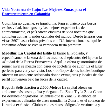
Vida Nocturna de Lujo: Las Mejores Zonas para el
Entretenimiento en Colombia
Colombia no duerme, se transforma. Para el viajero que busca
exclusividad, buen gusto y las mejores experiencias de
entretenimiento, el país ofrece circuitos de vida nocturna que
compiten con las grandes capitales del mundo. Desde terrazas con
vistas 360° hasta clubes privados con DJs internacionales, aquí le
contamos dónde se vive la verdadera fiesta premium.
Medellín: La Capital del Estilo
El barrio El Poblado, y
específicamente la zona de Provenza, es el epicentro del lujo en la
«Ciudad de la Eterna Primavera». Aquí, la oferta gastronómica de
primer nivel se mezcla con bares de coctelería de autor. Es el lugar
perfecto para ver y ser visto. Los «rooftops» de los hoteles boutique
ofrecen un ambiente sofisticado donde extranjeros y locales de alto
perfil convergen bajo las luces de la ciudad.
Bogotá: Sofisticación a 2.600 Metros
La capital ofrece un
ambiente más cosmopolita y elegante. La Zona T y la Zona G son
los destinos obligatorios. Mientras que la Zona G se enfoca en
experiencias culinarias de clase mundial, la Zona T es el corazón de
la rumba exclusiva. Clubes con estrictos códigos de vestimenta y