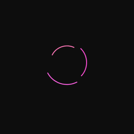
La seguridad es un aspecto fundamental. Para los clientes, lo más
importante es asegurarse de que están contactando a una
persona real y confiable. Para las acompañantes, la seguridad
implica desplazarse a lugares adecuados y contar con la
información básica del cliente.
Usa plataformas verificadas como
colombialove.com
.
Evita acuerdos en lugares inseguros.
Prioriza siempre la comunicación clara sobre tarifas y
condiciones antes de concretar la cita.
Ventajas del servicio
a domicilio