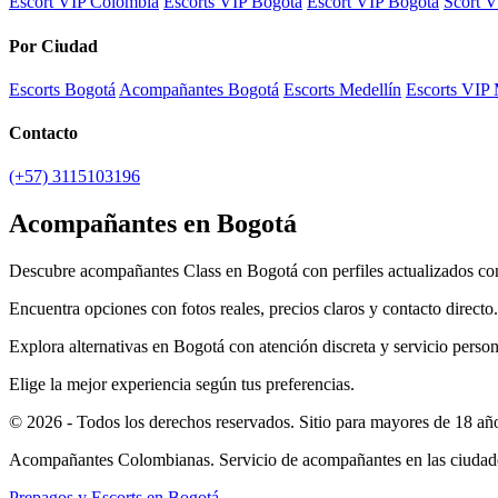
Escort VIP Colombia
Escorts VIP Bogotá
Escort VIP Bogotá
Scort 
Por Ciudad
Escorts Bogotá
Acompañantes Bogotá
Escorts Medellín
Escorts VIP 
Contacto
(+57) 3115103196
Acompañantes en Bogotá
Descubre acompañantes Class en Bogotá con perfiles actualizados co
Encuentra opciones con fotos reales, precios claros y contacto directo.
Explora alternativas en Bogotá con atención discreta y servicio person
Elige la mejor experiencia según tus preferencias.
© 2026 - Todos los derechos reservados. Sitio para mayores de 18 añ
Acompañantes Colombianas. Servicio de acompañantes en las ciudades 
Prepagos y Escorts en Bogotá