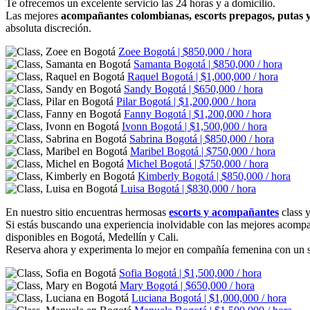
Te ofrecemos un excelente servicio las 24 horas y a domicilio.
Las mejores
acompañantes colombianas, escorts prepagos, putas
absoluta discreción.
Zoee
Bogotá | $850,000 / hora
Samanta
Bogotá | $850,000 / hora
Raquel
Bogotá | $1,000,000 / hora
Sandy
Bogotá | $650,000 / hora
Pilar
Bogotá | $1,200,000 / hora
Fanny
Bogotá | $1,200,000 / hora
Ivonn
Bogotá | $1,500,000 / hora
Sabrina
Bogotá | $850,000 / hora
Maribel
Bogotá | $750,000 / hora
Michel
Bogotá | $750,000 / hora
Kimberly
Bogotá | $850,000 / hora
Luisa
Bogotá | $830,000 / hora
En nuestro sitio encuentras hermosas
escorts y acompañantes
class 
Si estás buscando una experiencia inolvidable con las mejores acompañ
disponibles en Bogotá, Medellín y Cali.
Reserva ahora y experimenta lo mejor en compañía femenina con un se
Sofia
Bogotá | $1,500,000 / hora
Mary
Bogotá | $650,000 / hora
Luciana
Bogotá | $1,000,000 / hora