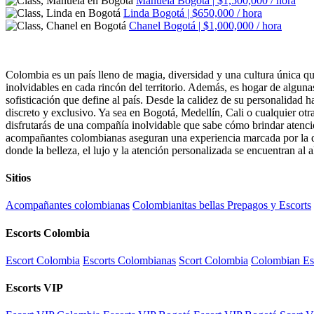
Manuela
Bogotá | $1,500,000 / hora
Linda
Bogotá | $650,000 / hora
Chanel
Bogotá | $1,000,000 / hora
Colombia es un país lleno de magia, diversidad y una cultura única que
inolvidables en cada rincón del territorio. Además, es hogar de algun
sofisticación que define al país. Desde la calidez de su personalidad 
discreto y exclusivo. Ya sea en Bogotá, Medellín, Cali o cualquier ot
disfrutarás de una compañía inolvidable que sabe cómo brindar atenció
acompañantes colombianas aseguran una experiencia marcada por la dis
donde la belleza, el lujo y la atención personalizada se encuentran al 
Sitios
Acompañantes colombianas
Colombianitas bellas Prepagos y Escorts
Escorts Colombia
Escort Colombia
Escorts Colombianas
Scort Colombia
Colombian Es
Escorts VIP