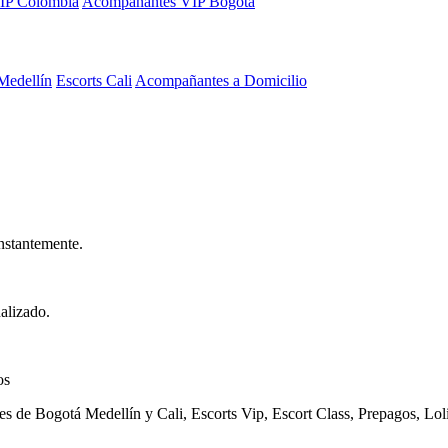
VIP Colombia
Acompañantes VIP Bogotá
Medellín
Escorts Cali
Acompañantes a Domicilio
nstantemente.
alizado.
os
de Bogotá Medellín y Cali, Escorts Vip, Escort Class, Prepagos, Loli