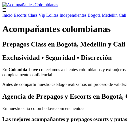
☰
Inicio
Escorts
Class
Vip
Lolitas
Independientes
Bogotá
Medellin
Cali
Acompañantes colombianas
Prepagos Class en Bogotá, Medellín y Cali
Exclusividad • Seguridad • Discreción
En
Colombia Love
conectamos a clientes colombianos y extranjeros c
completamente confidencial.
Antes de compartir nuestro catálogo realizamos un proceso de validaci
Agencia de Prepagos y Escorts en Bogotá, 
En nuestro sitio colombialove.com encuentras
Las mejores acompañantes y prepagos escorts y puta