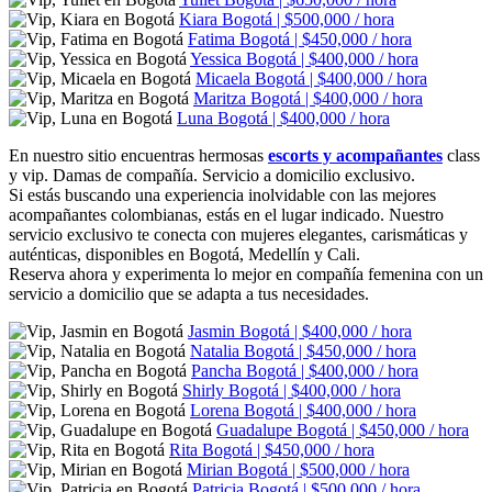
Kiara
Bogotá | $500,000 / hora
Fatima
Bogotá | $450,000 / hora
Yessica
Bogotá | $400,000 / hora
Micaela
Bogotá | $400,000 / hora
Maritza
Bogotá | $400,000 / hora
Luna
Bogotá | $400,000 / hora
En nuestro sitio encuentras hermosas
escorts y acompañantes
class
y vip. Damas de compañía. Servicio a domicilio exclusivo.
Si estás buscando una experiencia inolvidable con las mejores
acompañantes colombianas, estás en el lugar indicado. Nuestro
servicio exclusivo te conecta con mujeres elegantes, carismáticas y
auténticas, disponibles en Bogotá, Medellín y Cali.
Reserva ahora y experimenta lo mejor en compañía femenina con un
servicio a domicilio que se adapta a tus necesidades.
Jasmin
Bogotá | $400,000 / hora
Natalia
Bogotá | $450,000 / hora
Pancha
Bogotá | $400,000 / hora
Shirly
Bogotá | $400,000 / hora
Lorena
Bogotá | $400,000 / hora
Guadalupe
Bogotá | $450,000 / hora
Rita
Bogotá | $450,000 / hora
Mirian
Bogotá | $500,000 / hora
Patricia
Bogotá | $500,000 / hora