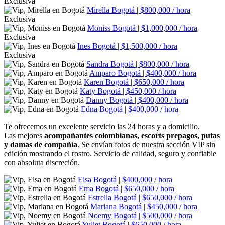
Exclusiva
Mirella
Bogotá | $800,000 / hora
Exclusiva
Moniss
Bogotá | $1,000,000 / hora
Exclusiva
Ines
Bogotá | $1,500,000 / hora
Exclusiva
Sandra
Bogotá | $800,000 / hora
Amparo
Bogotá | $400,000 / hora
Karen
Bogotá | $650,000 / hora
Katy
Bogotá | $450,000 / hora
Danny
Bogotá | $400,000 / hora
Edna
Bogotá | $400,000 / hora
Te ofrecemos un excelente servicio las 24 horas y a domicilio.
Las mejores
acompañantes colombianas, escorts prepagos, putas
y damas de compañía
. Se envían fotos de nuestra sección VIP sin
edición mostrando el rostro. Servicio de calidad, seguro y confiable
con absoluta discreción.
Elsa
Bogotá | $400,000 / hora
Ema
Bogotá | $650,000 / hora
Estrella
Bogotá | $650,000 / hora
Mariana
Bogotá | $450,000 / hora
Noemy
Bogotá | $500,000 / hora
Yuliet
Bogotá | $650,000 / hora