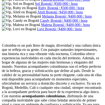
Sol
Bogotá | $500,000 / hora
Ruby
Bogotá | $500,000 / hora
Abril
Bogotá | $450,000 / hora
Melania
Bogotá | $400,000 / hora
Candy
Bogotá | $400,000 / hora
Malena
Bogotá | $400,000 / hora
Luvi
Bogotá | $400,000 / hora
Colombia es un país lleno de magia, diversidad y una cultura única
que se refleja en su gente. Con paisajes naturales impresionantes,
una historia rica y una vibrante vida nocturna, Colombia ofrece
experiencias inolvidables en cada rincón del territorio. Además, es
hogar de algunas de las mujeres más hermosas y elegantes del
mundo. Nuestras acompañantes colombianas son el reflejo perfecto
de la belleza, gracia y sofisticación que define al país. Desde la
calidez de su personalidad hasta su porte elegante, cada una de ellas
está disponible para acompañarte en momentos especiales,
ofreciéndote un servicio a domicilio discreto y exclusivo. Ya sea en
Bogotá, Medellín, Cali o cualquier otra ciudad, siempre encontrarás
a la acompañante perfecta para hacer de tu experiencia algo único.
Con nuestras
acompañantes colombianas
, disfrutarás de una
compañía inolvidable que sabe cómo brindar atención de primer
nivel y crear un ambiente de confianza y sofisticación. Ya sea para