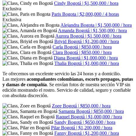
Cindy
Bogotá | $1,500,000 / hora
Exclusiva
Paris
Bogota | $2,000,000 / 4 horas
Exclusiva
Alejandra
Bogota | $1,500,000 / hora
Amanda
Bogotá | $1,500,000 / hora
Aurora
Bogotá | $1,500,000 / hora
Briyid
Bogotá | $1,200,000 / hora
Carla
Bogotá | $850,000 / hora
Clara
Bogotá | $850,000 / hora
Diana
Bogotá | $1,000,000 / hora
Thalia
Bogotá | $1,000,000 / hora
Te ofrecemos un excelente servicio las 24 horas y a domicilio.
Las mejores
acompañantes colombianas, escorts prepagos, putas
y damas de compañía
. Se envían fotos de nuestra sección VIP sin
edición mostrando el rostro. Servicio de calidad, seguro y confiable
con absoluta discreción.
Zoee
Bogotá | $850,000 / hora
Samanta
Bogotá | $850,000 / hora
Raquel
Bogotá | $1,000,000 / hora
Sandy
Bogotá | $650,000 / hora
Pilar
Bogotá | $1,200,000 / hora
Fanny
Bogotá | $1,200,000 / hora