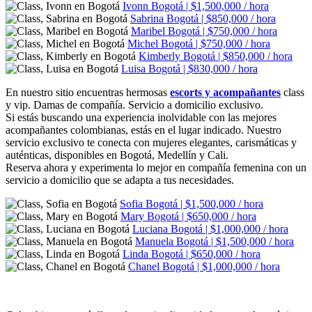
Ivonn
Bogotá | $1,500,000 / hora
Sabrina
Bogotá | $850,000 / hora
Maribel
Bogotá | $750,000 / hora
Michel
Bogotá | $750,000 / hora
Kimberly
Bogotá | $850,000 / hora
Luisa
Bogotá | $830,000 / hora
En nuestro sitio encuentras hermosas
escorts y acompañantes
class
y vip. Damas de compañía. Servicio a domicilio exclusivo.
Si estás buscando una experiencia inolvidable con las mejores
acompañantes colombianas, estás en el lugar indicado. Nuestro
servicio exclusivo te conecta con mujeres elegantes, carismáticas y
auténticas, disponibles en Bogotá, Medellín y Cali.
Reserva ahora y experimenta lo mejor en compañía femenina con un
servicio a domicilio que se adapta a tus necesidades.
Sofia
Bogotá | $1,500,000 / hora
Mary
Bogotá | $650,000 / hora
Luciana
Bogotá | $1,000,000 / hora
Manuela
Bogotá | $1,500,000 / hora
Linda
Bogotá | $650,000 / hora
Chanel
Bogotá | $1,000,000 / hora