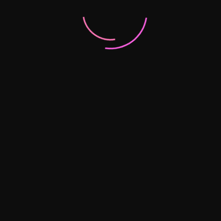
exuales más populares, la mayoría de los hombres los han
as. De hecho, los vibradores son maravillosos potenciadores
ayoría de los hombres los ven como nada más que ayudas para
bradores. Son solo otra mejora erótica, una que muchas mujeres
as mujeres, los vibradores también ayudan a los hombres. Los
l juego en pareja: nadie se enreda en el cable de alimentación.
es la mejor manera de sentirse cómodos usando este elemento
ompañantes colombianas en Bogotá
, que te harán disfrutar de