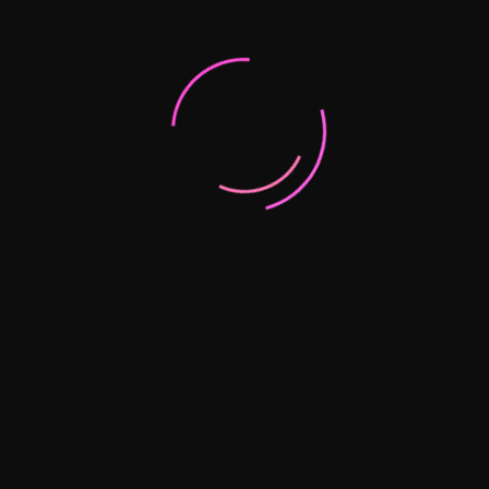
n Bogotá:
eriencia íntima
tro cultural y financiero, sino también uno de los principales
on acompañantes exclusivas.
con acompañantes en Bogotá que destacan por su elegancia,
a, una cena de negocios o una escapada privada, encontrarás la
nas?